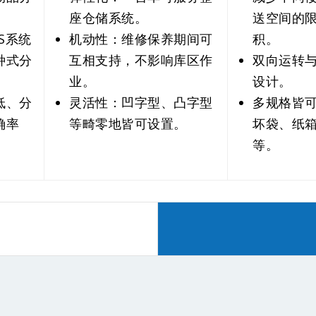
座仓储系统。
送空间的
S系统
机动性：维修保养期间可
积。
种式分
互相支持，不影响库区作
双向运转
业。
设计。
低、分
灵活性：凹字型、凸字型
多规格皆
确率
等畸零地皆可设置。
坏袋、纸
等。