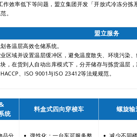
工作效率低下等问题，盟立集团开发「开放式冷冻分拣
规范。
盟立服务
规划各温层高效仓储系统。
作业区域并设置温层缓冲区，避免温度散失、环境污染、
模块，在货到人自动出库模式下，分开储存与拣货温层，
CCP、ISO 9001与ISO 23412等法规规范。
&
料盒式四向穿梭车
螺旋输
系统
物品分
弹性化：一台车可服务整
减少不同