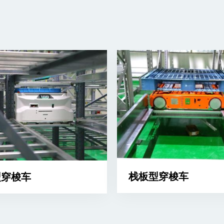
栈板型穿梭车
型穿梭车