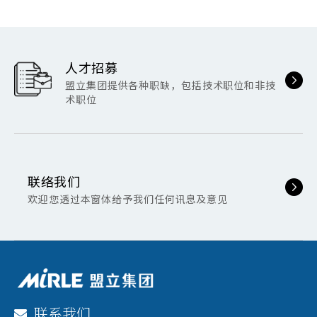
贵，使业主在评估导入时往往受到诸多条件
限制。盟立在玻璃制程设备领域累积数十年
经验，并运用自动化专业整合能力及研发技
人才招募
光学产业玻璃设备大部份为进口的专用设
术，透过高精度的硬件设计、高稳定度的软
盟立集团提供各种职缺，包括技术职位和非技
备，产线制程整合应用的弹性小，且价格昂
件控制能力，开发出符合客户需求，精准、
术职位
稳定且高产能的设备，多年来深获许多车载
贵，使业主在评估导入时往往受到诸多条件
玻璃、手机镜头等一线光学大厂的青睐。基
限制。盟立在玻璃制程设备领域累积数十年
于客户的信任，盟立也持续精进在专用制程
经验，并运用自动化专业整合能力及研发技
联络我们
设备的研究开发，为客户提供更完整的服务
术，透过高精度的硬件设计、高稳定度的软
欢迎您透过本窗体给予我们任何讯息及意见
项目。
件控制能力，开发出符合客户需求，精准、
水胶式涂布设备
稳定且高产能的设备，多年来深获许多车载
玻璃、手机镜头等一线光学大厂的青睐。基
于客户的信任，盟立也持续精进在专用制程
设备的研究开发，为客户提供更完整的服务
联系我们