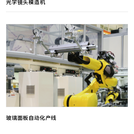
化功能。
光学镜头模造机
因应近年来车载玻璃、高阶手机镜头/车用镜
头、VR(虚拟现实) 及 AR(扩充实境)等市场急
速增加，特别是车用ADAS及自驾车系统渗透
率大幅提升，带动车载镜头及车用显示器蓬
勃发展，使得相关供应链对「非球面模造玻
璃」及「3D曲面玻璃盖板」产能扩增的需求
不断增加。
玻璃面板自动化产线
光学产业玻璃设备大部份为进口的专用设
狭缝式涂布设备
备，产线制程整合应用的弹性小，且价格昂