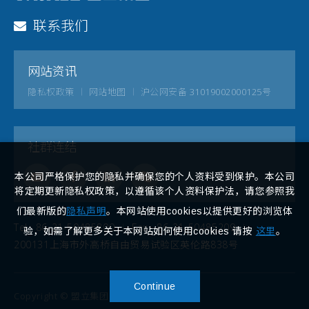
联系我们
网站资讯
隐私权政策
网站地图
沪公网安备 31019002000125号
社群连结
本公司严格保护您的隐私并确保您的个人资料受到保护。本公司
将定期更新隐私权政策，以遵循该个人资料保护法，请您参照我
们最新版的
隐私声明
。本网站使用cookies以提供更好的浏览体
Tel
86-21-50485800
Fax
86-21-50485209
验，如需了解更多关于本网站如何使用cookies 请按
这里
。
200131上海市外高桥自由贸易试验区英伦路838号
Continue
Copyright © 盟立集团. All rights reserved.