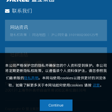
联系我们
网站资讯
隐私权政策
网站地图
沪公网安备 31019002000125号
社群连结
本公司严格保护您的隐私并确保您的个人资料受到保护。本公司
将定期更新隐私权政策，以遵循该个人资料保护法，请您参照我
们最新版的
隐私声明
。本网站使用cookies以提供更好的浏览体
Tel
86-21-50485800
Fax
86-21-50485209
验，如需了解更多关于本网站如何使用cookies 请按
这里
。
200131上海市外高桥自由贸易试验区英伦路838号
Continue
Copyright © 盟立集团. All rights reserved.