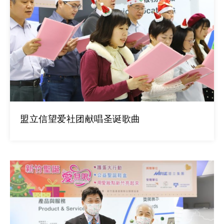
盟立信望爱社团献唱圣诞歌曲