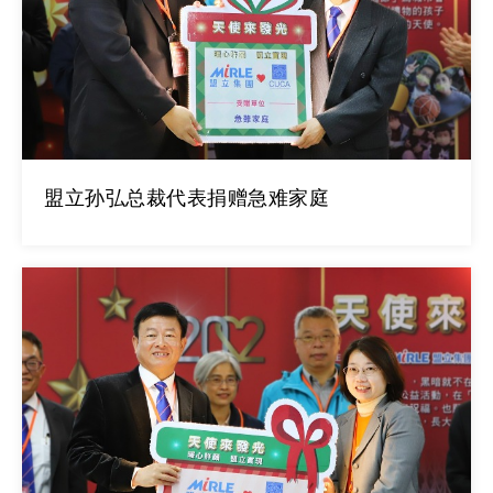
盟立孙弘总裁代表捐赠急难家庭