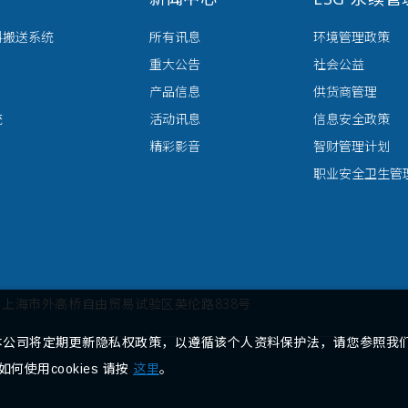
料搬送系统
所有讯息
环境管理政策
重大公告
社会公益
产品信息
供货商管理
统
活动讯息
信息安全政策
精彩影音
智财管理计划
职业安全卫生管
131上海市外高桥自由贸易试验区英伦路838号
本公司将定期更新隐私权政策，以遵循该个人资料保护法，请您参照我
何使用cookies 请按
这里
。